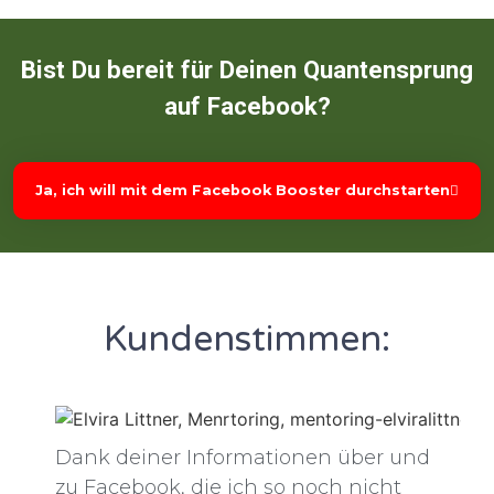
Bist Du bereit für Deinen Quantensprung
auf Facebook?
Ja, ich will mit dem Facebook Booster durchstarten
Kundenstimmen:
Dank deiner Informationen über und
L
zu Facebook, die ich so noch nicht
F