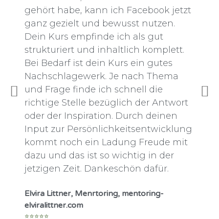
gehört habe, kann ich Facebook jetzt
g
ganz gezielt und bewusst nutzen.
Dein Kurs empfinde ich als gut
strukturiert und inhaltlich komplett.
I
Bei Bedarf ist dein Kurs ein gutes
Nachschlagewerk. Je nach Thema
D
und Frage finde ich schnell die
D
richtige Stelle bezüglich der Antwort
⭐️
oder der Inspiration. Durch deinen
Input zur Persönlichkeitsentwicklung
kommt noch ein Ladung Freude mit
dazu und das ist so wichtig in der
jetzigen Zeit. Dankeschön dafür.
Elvira Littner, Menrtoring, mentoring-
elviralittner.com
⭐️⭐️⭐️⭐️⭐️