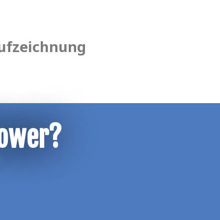
ufzeichnung
Power?