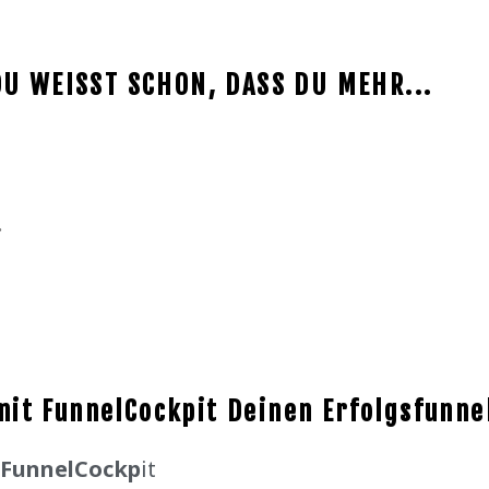
DU WEISST SCHON, DASS DU MEHR...
…
mit FunnelCockpit Deinen Erfolgsfunne
FunnelCockp
it