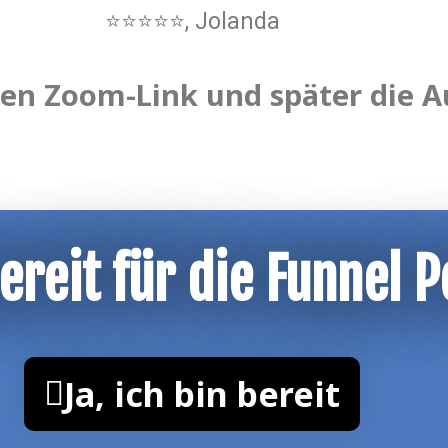
⭐⭐⭐⭐⭐, Jolanda
n Zoom-Link und später die A
bereit für die Funnel 
Ja, ich bin bereit