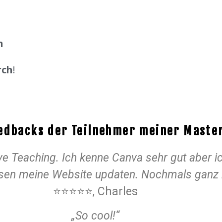
n
rch
!
edbacks der Teilnehmer meiner Maste
ve Teaching. Ich kenne Canva sehr gut aber i
ssen meine Website updaten. Nochmals ganz 
⭐⭐⭐⭐⭐, Charles
„So cool!“