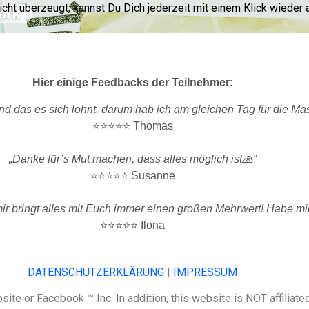
nicht überzeugt, kannst Du Dich jederzeit mit einem Klick wieder
Hier einige Feedbacks der Teilnehmer:
nd das es sich lohnt, darum hab ich am gleichen Tag für die Ma
⭐️⭐️⭐️⭐️⭐️ Thomas
„Danke für’s Mut machen, dass alles möglich ist🙏“
⭐️⭐️⭐️⭐️⭐️ Susanne
ir bringt alles mit Euch immer einen großen Mehrwert! Habe mic
⭐️⭐️⭐️⭐️⭐️ Ilona
DATENSCHUTZERKLÄRUNG
|
IMPRESSUM
ite or Facebook ™ Inc. In addition, this website is NOT affiliat