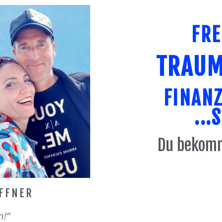
FRE
TRAUM
FINANZ
...
Du bekomm
FFNER
n!“