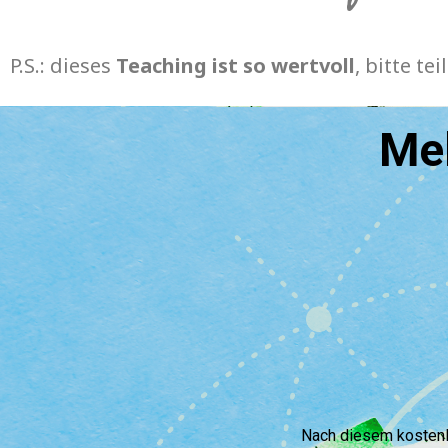
P.S.: dieses
Teaching ist so wertvoll
, bitte te
Mel
Nach diesem kostenlo