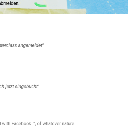
 abmelden.
sterclass angemeldet“
h jetzt eingebucht“
ed with Facebook ™, of whatever nature.