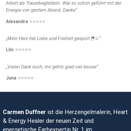
Arbeit als Trauerbegleiterin. War so schön geführt mit der
Energie von gestern Abend. Danke“
Alexandra
⭐️⭐️⭐️⭐️⭐️
„Mein Herz hat Liebe und Freiheit gespürt🐣☺️“
Lilo
⭐️⭐️⭐️⭐️⭐️
„Vielen Dank euch, mir gehts grad viel besser“
Juna
⭐️⭐️⭐️⭐️⭐️
Carmen Duffner
ist die Herzengelmalerin, Heart
& Energy Healer der neuen Zeit und
energetische Farbexpertin Nr. 1 im