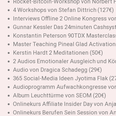
Rocket-Bitcoin-Workshop von Norbert H
4 Workshops von Stefan Dittrich (127€)
Interviews Offline 2 Online Kongress v
Gunnar Kessler Das 24minuten Cashsys
Konstantin Peterson 90TDX Masterclass
Master Teaching Pineal Glad Activation
Kerstin Hardt 2 Meditationen (50€)
2 Audios Emotionaler Ausgleich und Kör
Audio von Dragica Schadegg (29€)
365 Social-Media Ideen Jyotima Flak (2
Audioprogramm Aufwachkongresse von 
Album Leuchttürme von SEOM (20€)
Onlinekurs Affiliate Insider Day von Anj
Onlinekurs Berufen Sein Session von A