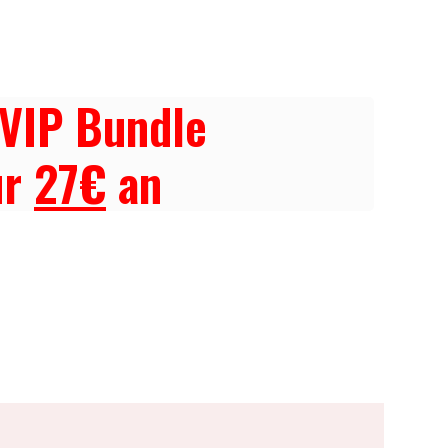
 VIP Bundle
ur
27
€
an