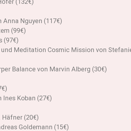
ofer (132€)
on Anna Nguyen (117€)
tem (99€)
 (97€)
 und Meditation Cosmic Mission von Stefani
per Balance von Marvin Alberg (30€)
7€)
Ines Koban (27€)
a Häfner (20€)
ndreas Goldemann (15€)