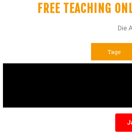
FREE TEACHING ONL
Die 
Tage
J