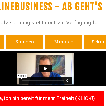
INEBUSINESS - AB GEHT'S 
Aufzeichnung steht noch zur Verfügung für:
Stunden
Minuten
Sekun
a, ich bin bereit für mehr Freiheit (KLICK!)