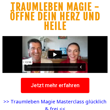
TRAUMLEBEN MAGIE -
ÖFFNE DEIN HERZ UND
HEILE
Jetzt mehr erfahren
>> Traumleben Magie Masterclass glücklich
& frei <<