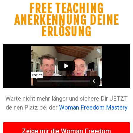
FREE TEACHING
ANERKENNUNG DEINE
ERLÖSUNG
Warte nicht mehr länger und sichere Dir JETZT
deinen Platz bei der
Woman Freedom Mastery
Zeige mir die Woman Freedom