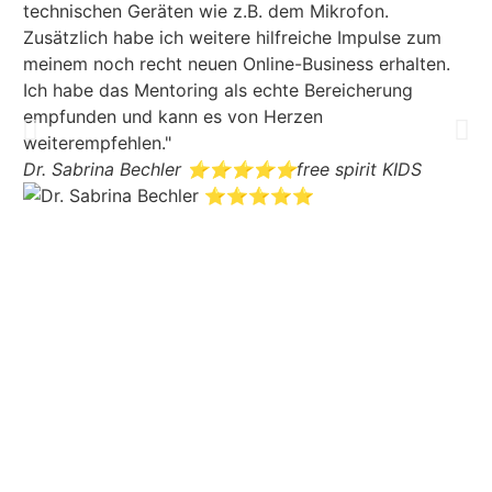
technischen Geräten wie z.B. dem Mikrofon.
Du
Zusätzlich habe ich weitere hilfreiche Impulse zum
En
meinem noch recht neuen Online-Business erhalten.
la
Ich habe das Mentoring als echte Bereicherung
ha
empfunden und kann es von Herzen
im
weiterempfehlen."
we
Dr. Sabrina Bechler ⭐️⭐️⭐️⭐️⭐️
free spirit KIDS
ge
An
sc
al
Cl
Au
se
He
sp
he