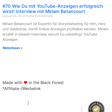
#70 Wie Du mit YouTube-Anzeigen erfolgreich
wirst! Interview mit Miriam Betancourt
Januar 28, 2023
Keine Kommentare
Miriam Betancourt ist Expertin für Storymarketing für Hirn, Herz
und Geldbörse, damit Online-Anzeigen profitabel werden. Miriam
erzählt in diesem Interview, warum Du unbedingt YouTube
Anzeigen
Weiterlesen »
Kundenbewertungen und Erfahrungen zu
Claus-Stefan Duffner
Made with
♥
in the Black Forest
*Affiliate-/Werbelink
SEHR GUT
100%
Empfehlungen auf
ProvenExpert.com
4,95 / 5,00
Datenschutz
|
Impressum