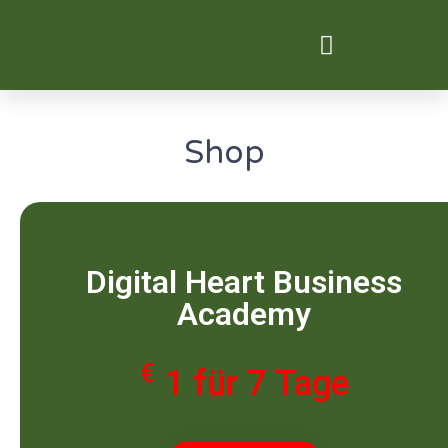
Digital Transformation
Shop
Digital Heart Business
Academy
€
1 für 7 Tage