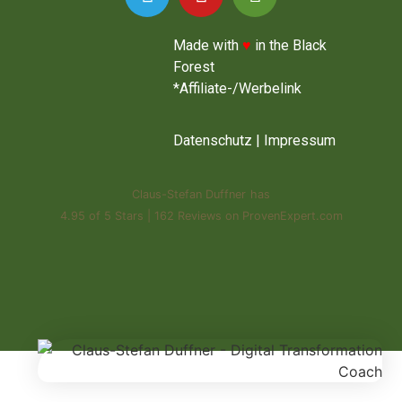
Made with
♥
in the Black
Forest
*Affiliate-/Werbelink
Datenschutz
|
Impressum
Claus-Stefan Duffner
has
4.95
of
5 Stars
|
162
Reviews on ProvenExpert.com