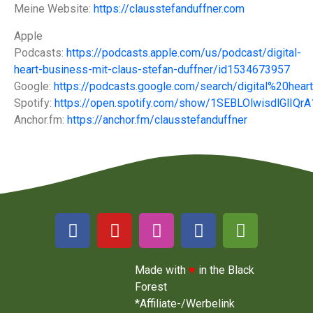
Meine Website:
https://clausstefanduffner.com
Apple
Podcasts:
https://podcasts.apple.com/us/podcast/digital-
heart-business-mit-claus-stefan-duffner/id1534673957
Google:
https://podcasts.google.com/search/digital%20hea
Spotify:
https://open.spotify.com/show/1SEBLOlwisdlGlIQr
Anchor.fm:
https://anchor.fm/clausstefanduffner
Made with
♥
in the Black
Forest
*Affiliate-/Werbelink