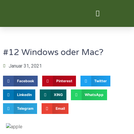
Digital Transformation
#12 Windows oder Mac?
Januar 31, 2021
Facebook
Pinterest
Twitter
LinkedIn
XING
WhatsApp
Telegram
Email