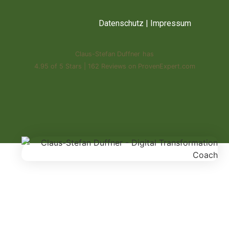
Datenschutz
|
Impressum
Claus-Stefan Duffner
has
4.95
of
5 Stars
|
162
Reviews on ProvenExpert.com