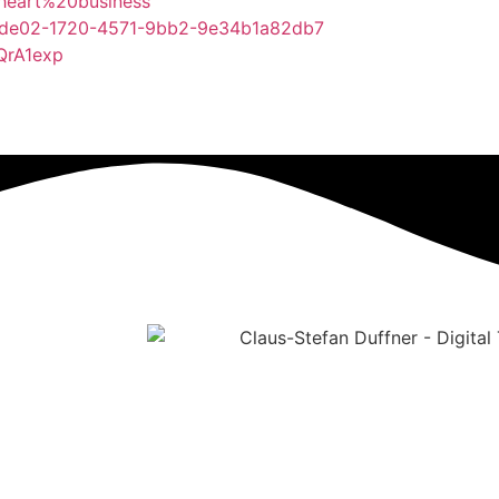
0heart%20business
cade02-1720-4571-9bb2-9e34b1a82db7
IQrA1exp