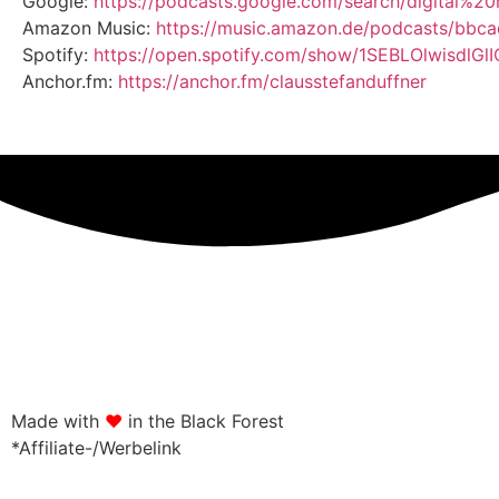
Google:
https://podcasts.google.com/search/digital%2
Amazon Music:
https://music.amazon.de/podcasts/bb
Spotify:
https://open.spotify.com/show/1SEBLOlwisdlGl
Anchor.fm:
https://anchor.fm/clausstefanduffner
Made with
♥
in the Black Forest
*Affiliate-/Werbelink