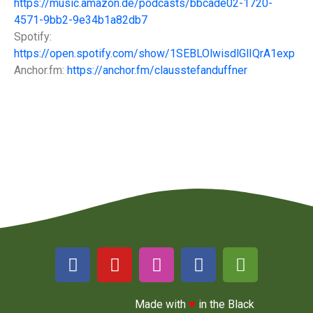
https://music.amazon.de/podcasts/bbcade02-1720-
4571-9bb2-9e34b1a82db7
Spotify:
https://open.spotify.com/show/1SEBLOlwisdlGlIQrA1exp
Anchor.fm:
https://anchor.fm/clausstefanduffner
Made with
♥
in the Black