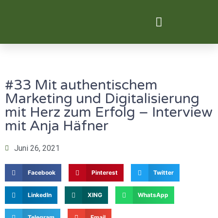
Digital Transformation
#33 Mit authentischem
Marketing und Digitalisierung
mit Herz zum Erfolg – Interview
mit Anja Häfner
Juni 26, 2021
Facebook
Pinterest
Twitter
LinkedIn
XING
WhatsApp
Telegram
Email