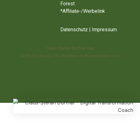
Forest
*Affiliate-/Werbelink
Datenschutz
|
Impressum
Claus-Stefan Duffner
has
4.95
of
5 Stars
|
162
Reviews on ProvenExpert.com