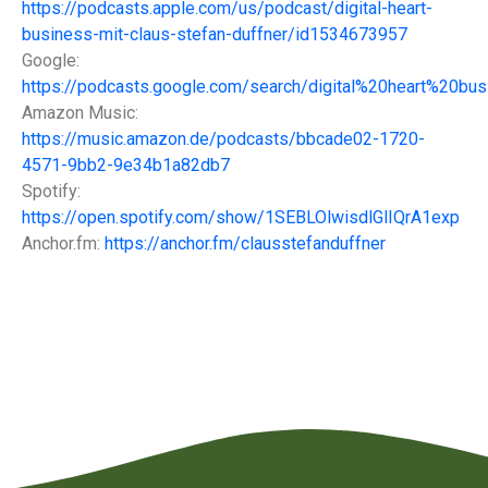
https://podcasts.apple.com/us/podcast/digital-heart-
business-mit-claus-stefan-duffner/id1534673957
Google:
https://podcasts.google.com/search/digital%20heart%20bus
Amazon Music:
https://music.amazon.de/podcasts/bbcade02-1720-
4571-9bb2-9e34b1a82db7
Spotify:
https://open.spotify.com/show/1SEBLOlwisdlGlIQrA1exp
Anchor.fm:
https://anchor.fm/clausstefanduffner