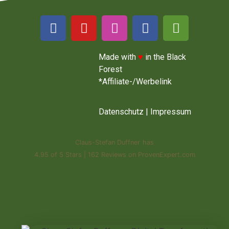
Made with
♥
in the Black
Forest
*Affiliate-/Werbelink
Datenschutz
|
Impressum
Claus-Stefan Duffner
has
4.95
of
5 Stars
|
162
Reviews on ProvenExpert.com