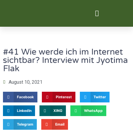
Digital Transformation
#41 Wie werde ich im Internet
sichtbar? Interview mit Jyotima
Flak
August 10, 2021
Facebook
Pinterest
Twitter
LinkedIn
XING
WhatsApp
Telegram
Email