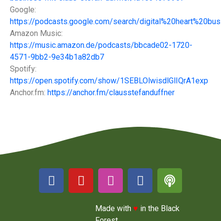
Google:
https://podcasts.google.com/search/digital%20heart%20bus
Amazon Music:
https://music.amazon.de/podcasts/bbcade02-1720-
4571-9bb2-9e34b1a82db7
Spotify:
https://open.spotify.com/show/1SEBLOlwisdlGlIQrA1exp
Anchor.fm:
https://anchor.fm/clausstefanduffner
Made with
♥
in the Black
Forest