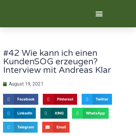
Digital Transformation
#42 Wie kann ich einen
KundenSOG erzeugen?
Interview mit Andreas Klar
August 19, 2021
Facebook
Pinterest
Twitter
LinkedIn
XING
WhatsApp
Telegram
Email