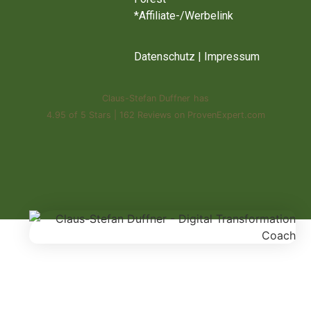
*Affiliate-/Werbelink
Datenschutz
|
Impressum
Claus-Stefan Duffner
has
4.95
of
5 Stars
|
162
Reviews on ProvenExpert.com