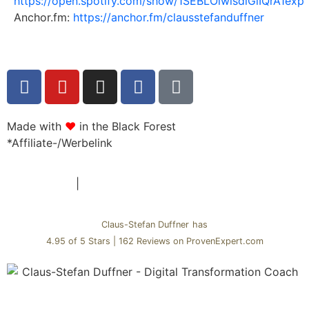
https://open.spotify.com/show/1SEBLOlwisdlGlIQrA1exp
Anchor.fm:
https://anchor.fm/clausstefanduffner
Made with
♥
in the Black Forest
*Affiliate-/Werbelink
Datenschutz
|
Impressum
Claus-Stefan Duffner
has
4.95
of
5 Stars
|
162
Reviews on ProvenExpert.com