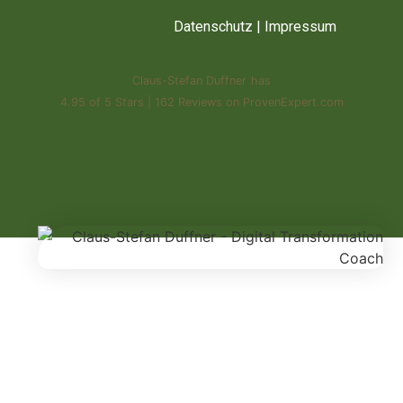
Datenschutz
|
Impressum
Claus-Stefan Duffner
has
4.95
of
5 Stars
|
162
Reviews on ProvenExpert.com