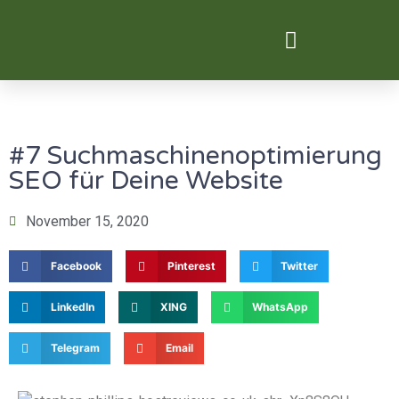
Digital Transformation
#7 Suchmaschinenoptimierung
SEO für Deine Website
November 15, 2020
Facebook
Pinterest
Twitter
LinkedIn
XING
WhatsApp
Telegram
Email