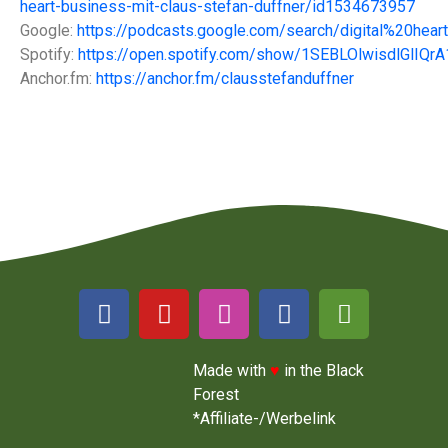
heart-business-mit-claus-stefan-duffner/id1534673957
Google:
https://podcasts.google.com/search/digital%20hea
Spotify:
https://open.spotify.com/show/1SEBLOlwisdlGlIQr
Anchor.fm:
https://anchor.fm/clausstefanduffner
Made with
♥
in the Black
Forest
*Affiliate-/Werbelink