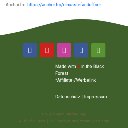
Anchor.fm:
https://anchor.fm/clausstefanduffner
Made with
♥
in the Black
Forest
*Affiliate-/Werbelink
Datenschutz
|
Impressum
Claus-Stefan Duffner
has
4.95
of
5 Stars
|
162
Reviews on ProvenExpert.com