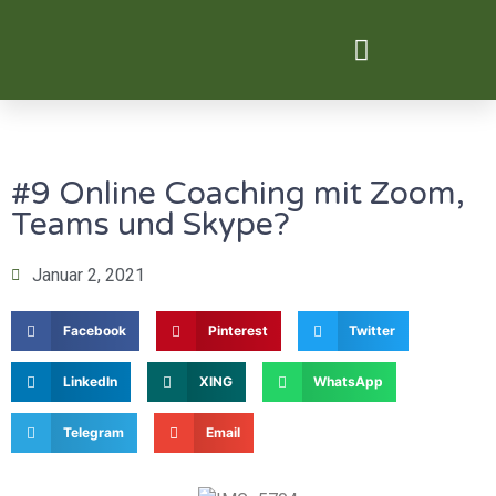
Digital Transformation
#9 Online Coaching mit Zoom,
Teams und Skype?
Januar 2, 2021
Facebook
Pinterest
Twitter
LinkedIn
XING
WhatsApp
Telegram
Email